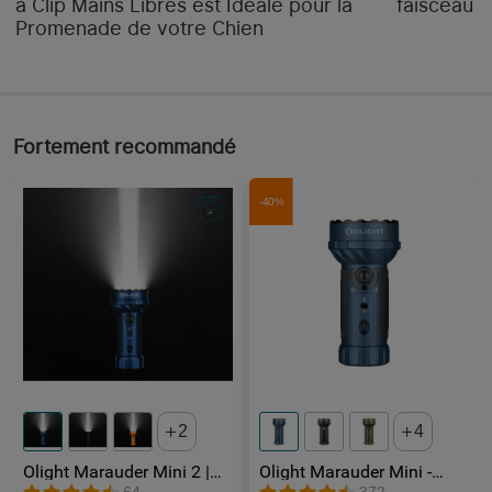
à Clip Mains Libres est Idéale pour la
faisceau "
Promenade de votre Chien
Fortement recommandé
-40%
2
4
Olight Marauder Mini 2 |
Olight Marauder Mini -
Lampe Torche Puissante
Lampe Torche Puissante