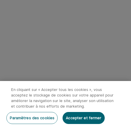
En cliquant sur « Accepter tous les cookies », vous
acceptez le stockage de cookies sur votre appareil pour
améliorer la navigation sur le site, analyser son utilisation
x
1
31,95€
Batterie rechargeable 32650
et contribuer à nos efforts de marketing.
7500mAh de Marauder mini 2
Ajouter au panier
Acheter maintenant
Paramètres des cookies
Accepter et fermer
31,95€