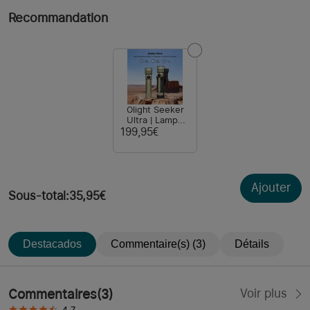
Recommandation
Olight Seeker
Ultra | Lampe
Torche
199,95€
Rechargeable
Ultra Puissante
4800 Lumens
Ajouter
Sous-total
:
35,95€
Destacados
Commentaire(s) (3)
Détails
Commentaires
(
3
)
Voir plus
4.7