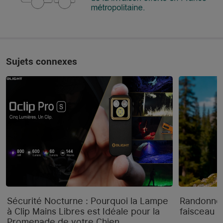
Sujets connexes
Sécurité Nocturne : Pourquoi la Lampe
Randonnée
à Clip Mains Libres est Idéale pour la
faisceau "
Promenade de votre Chien