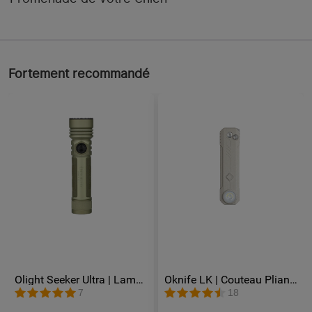
Fortement recommandé
Olight Seeker Ultra | Lampe
Oknife LK | Couteau Pliant
Torche Rechargeable Ultra
en Acier M390 avec Lampe
7
18
Puissante 4800 Lumens
LED Rechargeable 400