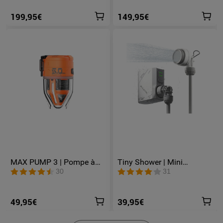
Lumens et Éclairage RGB
199,95€
149,95€
MAX PUMP 3 | Pompe à
Tiny Shower | Mini
air portable 5 kPa Lampe
Douchette électrique
30
31
300 lm Rechargeable USB-
portable pour le camping
C
49,95€
39,95€