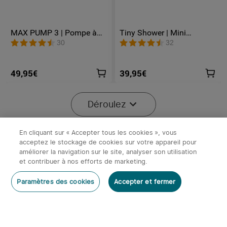
MAX PUMP 3 | Pompe à
Tiny Shower | Mini
air portable 5 kPa Lampe
Douchette électrique
30
32
300 lm Rechargeable USB-
portable pour le camping
C
49,95€
39,95€
Déroulez
En cliquant sur « Accepter tous les cookies », vous
acceptez le stockage de cookies sur votre appareil pour
améliorer la navigation sur le site, analyser son utilisation
x
1
9,95€
Olight Batterie 18650 2600mAh
et contribuer à nos efforts de marketing.
rechargeable
Stock épuisé
Stock épuisé
Paramètres des cookies
Accepter et fermer
9,95€
10
3
Olight Oclip Pro S | Lampe
Ostation 2/Ostation 2 Pro |