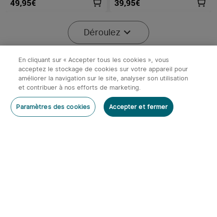
49,95€
39,95€
Déroulez
En cliquant sur « Accepter tous les cookies », vous
acceptez le stockage de cookies sur votre appareil pour
améliorer la navigation sur le site, analyser son utilisation
x
1
69,95€
Olight Array 2 Noir - Lampe
et contribuer à nos efforts de marketing.
Frontale Rechargeable Compacte
Et Pratique 600 Lumens
Stock épuisé
Stock épuisé
Paramètres des cookies
Accepter et fermer
69,95€
10
3
Olight Oclip Pro S | Lampe
Ostation 2/Ostation 2 Pro |
gilet tactique 600 lm avec
Chargeur piles
155
8
lumières RVB et UV
rechargeables intelligent
AA/AAA (Ni-MH & Li-ion)
47,95€
169,95€