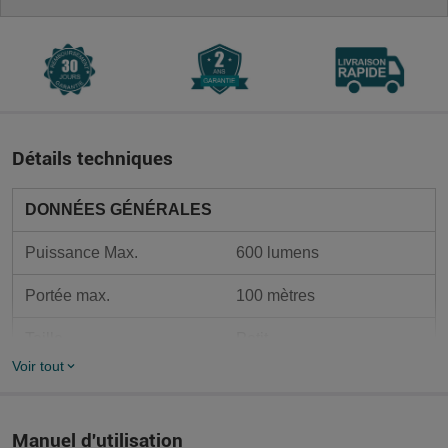
Détails techniques
DONNÉES GÉNÉRALES
Puissance Max.
600 lumens
Portée max.
100 mètres
Taille
Petit
Voir tout
Câble de charge USB A-
Type de charge
C
Manuel d'utilisation
Mode de fonctionnement
Interrupteur latéral