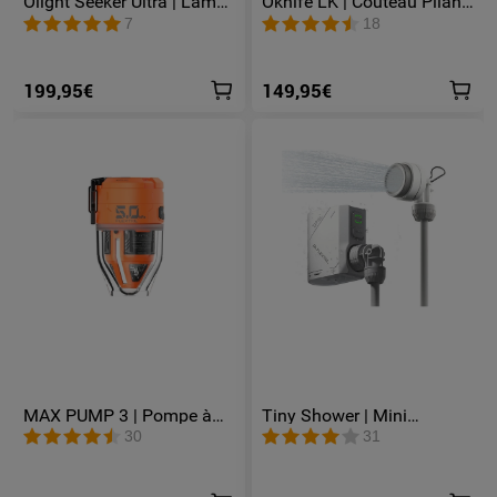
Olight Seeker Ultra | Lampe
Oknife LK | Couteau Pliant
Torche Rechargeable Ultra
en Acier M390 avec Lampe
7
18
Puissante 4800 Lumens
LED Rechargeable 400
Lumens et Éclairage RGB
199,95€
149,95€
MAX PUMP 3 | Pompe à
Tiny Shower | Mini
air portable 5 kPa Lampe
Douchette électrique
30
31
300 lm Rechargeable USB-
portable pour le camping
C