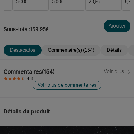
Porte-Clés
mo
5,00€
5,00€
28,95€
6,99
Rechargeable
en OAL
Ajouter
Sous-total
:
159,95€
Destacados
Commentaire(s) (154)
Détails
Commentaires
(
154
)
Voir plus
4.8
Voir plus de commentaires
Détails du produit