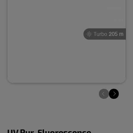
Moyen
Fort
Turbo
205 m
UV Pur, Fluorescence