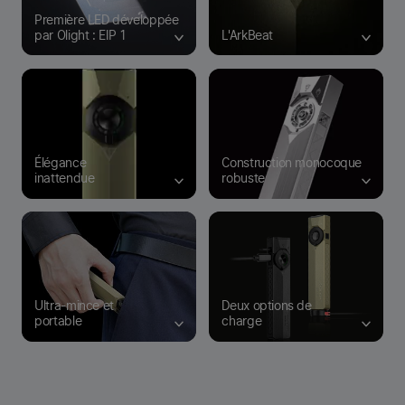
Première LED développée
par Olight : EIP 1
L'ArkBeat
Élégance
Construction monocoque
inattendue
robuste
Ultra-mince et
Deux options de
portable
charge