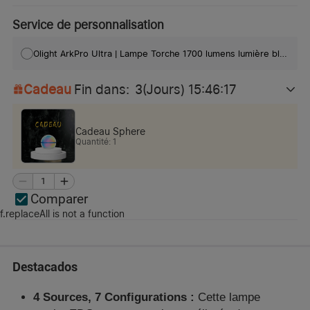
Service de personnalisation
Olight ArkPro Ultra | Lampe Torche 1700 lumens lumière blanche laser vert et UV
Cadeau
Fin dans
:
3
(Jours)
15
:
46
:
16
Cadeau Sphere
Quantité
:
1
Comparer
f.replaceAll is not a function
Destacados
4 Sources, 7 Configurations :
Cette lampe