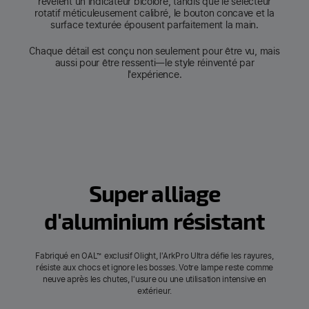
révèlent un indicateur bicolore, tandis que le sélecteur
rotatif méticuleusement calibré, le bouton concave et la
surface texturée épousent parfaitement la main.
Chaque détail est conçu non seulement pour être vu, mais
aussi pour être ressenti—le style réinventé par
l'expérience.
Super alliage
d'aluminium résistant
Fabriqué en OAL™ exclusif Olight, l'ArkPro Ultra défie les rayures,
résiste aux chocs et ignore les bosses. Votre lampe reste comme
neuve après les chutes, l'usure ou une utilisation intensive en
extérieur.