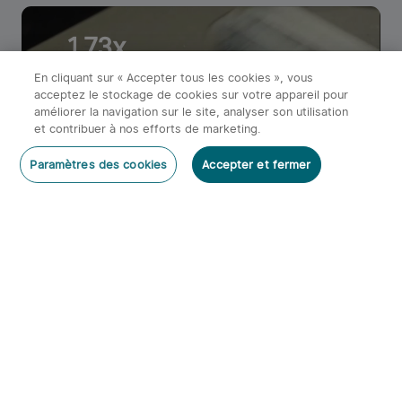
1.73x
plus dur que
En cliquant sur « Accepter tous les cookies », vous
l'aluminium 6061
acceptez le stockage de cookies sur votre appareil pour
améliorer la navigation sur le site, analyser son utilisation
1.73x
et contribuer à nos efforts de marketing.
la résistance à la
Paramètres des cookies
Accepter et fermer
traction du titane
TA2
1.44x
la limite d'élasticité
du titane TA2