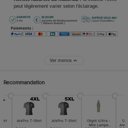
peut légèrement varier selon l'éclairage.
Ver menos
Recommandation
Shirt
ArkPro T-Shirt
ArkPro T-Shirt
Olight iUltra -
Oli
Mini Lampe
Anne