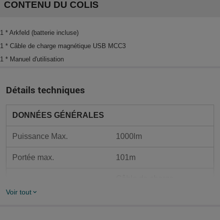
CONTENU DU COLIS
1 * Arkfeld (batterie incluse)
1 * Câble de charge magnétique USB MCC3
1 * Manuel d'utilisation
Détails techniques
DONNÉES GÉNÉRALES
Puissance Max.
1000lm
Portée max.
101m
Câble de charge 
Type de charge
magnétique MCC3
Voir tout
Mode de fonctionnement
Interrupteur latéral