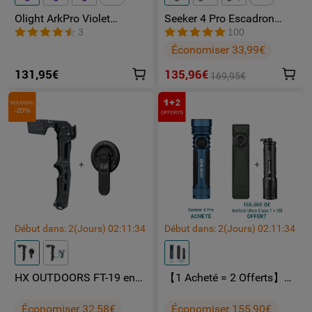
Olight ArkPro Violet
Seeker 4 Pro Escadron
15lm pendant 41h ; portée 
FAIBLE
Nébuleuse | Lampe Torche
Fantôme lampe toeche
max. : 12m
3
100
Rechargeable 1500
puissante
Économiser 33,99€
lumens laser vert lumière
UV et blanche
131,95€
135,96€
169,95€
NOUVEAU
-20%
Début dans:
2
(Jours)
02
:
11
:
33
Début dans:
2
(Jours)
02
:
11
:
33
HX OUTDOORS FT-19 en
【1 Acheté = 2 Offerts】
pack
Olight Seeker 4 Pro +
Arkfeld Ultra Class 1 + i3E
Économiser 32,58€
Économiser 155,90€