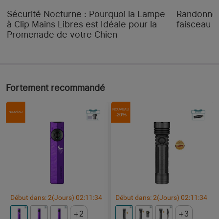
Emballage
Boîte en carton
Sécurité Nocturne : Pourquoi la Lampe
Randonnée
à Clip Mains Libres est Idéale pour la
faisceau "
MODES D'ÉCLAIRAGE
Promenade de votre Chien
1000lm pendant 4mins 
puis diminution 
Turbo
progressive à 300lm 
pendant 110mins ; portée 
Fortement recommandé
max. : 101m
300lm pendant 126mins 
NOUVEAU
NOUVEAU
-20%
puis diminution 
Haut
progressive à 60lm 
pendant 34mins ; portée 
max. : 56m
60lm pendant 11h et 
Moyen
50mins ; portée max. : 
25m
Début dans:
2
(Jours)
02
:
11
:
33
Début dans:
2
(Jours)
02
:
11
:
33
1lm pendant 8 jours ; 
Luciole
portée max. : 3m
2
3