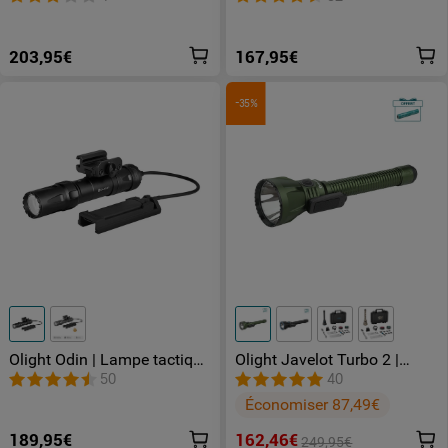
Blanche pour Fusils
203,95€
167,95€
-35%
Olight Odin | Lampe tactique
Olight Javelot Turbo 2 |
puissante
Lampe tactique de taille
50
40
standard à longue portée
Économiser 87,49€
189,95€
162,46€
249,95€