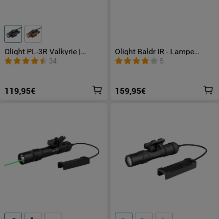
Olight PL-3R Valkyrie |
Olight Baldr IR - Lampe
lampe tactique rechargeable
Militaire Ultra Puissante
34
5
1500 lumens
(Laser Infrarouge Invisible)
119,95€
159,95€