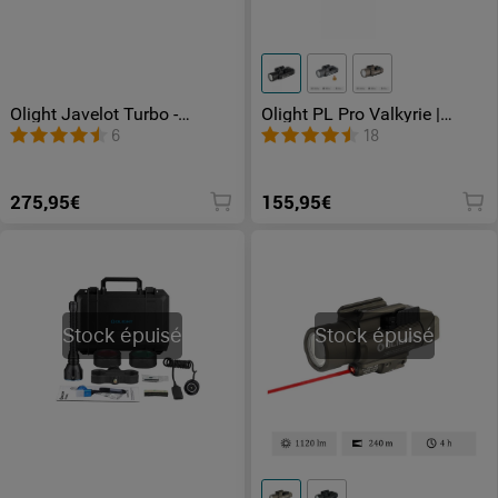
Olight Javelot Turbo -
Olight PL Pro Valkyrie |
Lampe Tactique
Lampe Tactique Super
6
18
Rechargeable Puissante
Puissante
275,95€
155,95€
Stock épuisé
Stock épuisé