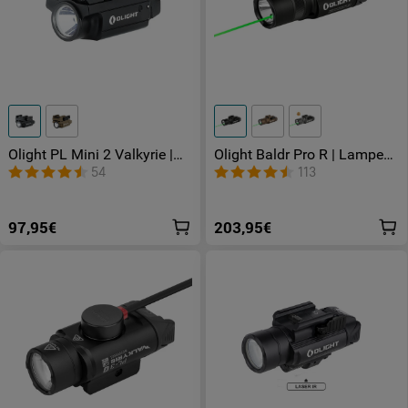
Olight PL Mini 2 Valkyrie |
Olight Baldr Pro R | Lampe
Lampe tactique
tactique avec laser vert &
54
113
rechargeable
1350 lumens LED
97,95€
203,95€