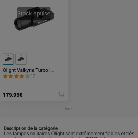
Stock épuisé
Olight Valkyrie Turbo |
Lampe tactique LEP
17
puissante avec portée 530m
179,95€
Fin~
Description de la catégorie
Les lampes militaires Olight sont extrêmement fiables et très