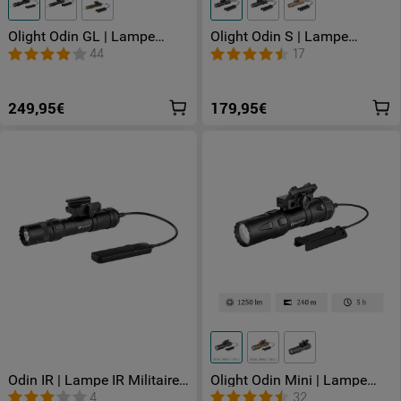
Olight Odin GL | Lampe
Olight Odin S | Lampe
tactique avec laser vert 1500
tactique 1500 lumens
44
17
Lumens
249,95€
179,95€
Odin IR | Lampe IR Militaire
Olight Odin Mini | Lampe
850nm 1000lm Lumière
Tactique Montée Sur M-LOK
4
32