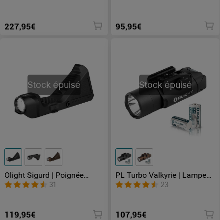
227,95€
95,95€
Stock épuisé
Stock épuisé
Olight Sigurd | Poignée
PL Turbo Valkyrie | Lampe
Angulaire Lampe Tactique
tactique longue portée 515
31
23
Rail 1913
mètres
119,95€
107,95€