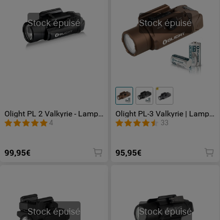
Stock épuisé
Stock épuisé
Olight PL 2 Valkyrie - Lampe
Olight PL-3 Valkyrie | Lampe
Tactique Compacte
tactique militaire
4
33
professionnelle
99,95€
95,95€
Stock épuisé
Stock épuisé