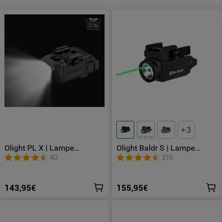
3
Olight PL X | Lampe
Olight Baldr S | Lampe
Tactique Rechargeable USB-
tactique avec laser vert
40
219
C 1200 Lumens à Double
Faisceau
143,95€
155,95€