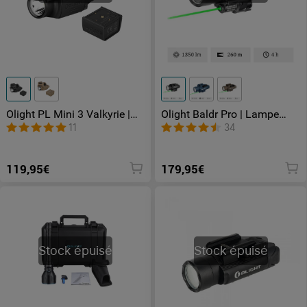
Olight PL Mini 3 Valkyrie |
Olight Baldr Pro | Lampe
Lampe tactique avec
Tactique Ultra Puissante
11
34
batterie détachable
Avec Laser Vert
119,95€
179,95€
Stock épuisé
Stock épuisé