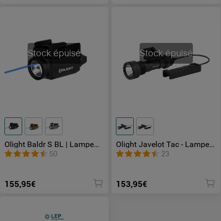
Stock épuisé
Stock épuisé
Olight Baldr S BL | Lampe
Olight Javelot Tac - Lampe
tactique compacte laser
Tactique à longue portée
50
23
bleu puissante
600 mètres
155,95€
153,95€