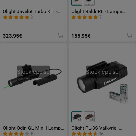
Olight Javelot Turbo KIT -
Olight Baldr RL - Lampe
Lampe Tactique
Tactique Laser Rouge 1120
2
7
Rechargeable Puissante
Lumens
323,95€
155,95€
Stock épuisé
Stock épuisé
Olight Odin GL Mini | Lampe
Olight PL-3S Valkyrie |
Tactique Laser Vert
Lampe tactique excellente
19
16