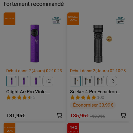
Fortement recommandé
NOUVEAU
NOUVEAU
-20%
Début dans:
2
(Jours)
02
:
10
:
23
Début dans:
2
(Jours)
02
:
10
:
23
2
3
Olight ArkPro Violet
Seeker 4 Pro Escadron
Nébuleuse | Lampe Torche
Fantôme lampe toeche
3
100
Rechargeable 1500
puissante
Économiser 33,99€
lumens laser vert lumière
UV et blanche
131,95€
135,96€
169,95€
NOUVEAU
-20%