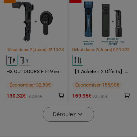
Début dans:
2
(Jours)
02
:
10
:
23
Début dans:
2
(Jours)
02
:
10
:
23
HX OUTDOORS FT-19 en
【1 Acheté = 2 Offerts】
pack
Olight Seeker 4 Pro +
Arkfeld Ultra Class 1 + i3E
Économiser 32,58€
Économiser 155,90€
130,32€
169,95€
162,90€
325,85€
-40%
Déroulez