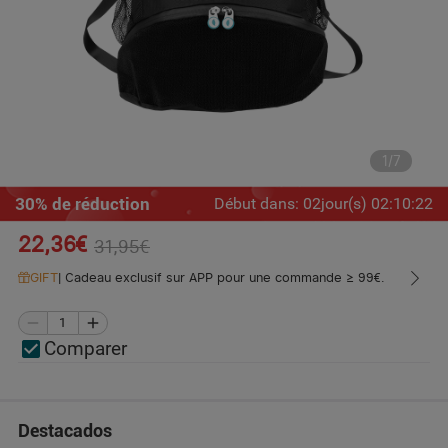
1
/
7
30% de réduction
Début dans
:
02
jour(s)
02
:
10
:
22
22,36€
31,95€
GIFT
|
Cadeau exclusif sur APP pour une commande ≥ 99€.
Comparer
Destacados