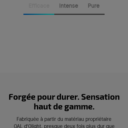
Efficace
Intense
Pure
Grâce à une conception spécifique d'électrode
non uniforme, la LED EIP 1 offre environ 10%
d'efficacité lumineuse supplémentaire en
haute puissance par rapport aux LED haut de
gamme du marché.
Forgée pour durer. Sensation
haut de gamme.
Fabriquée à partir du matériau propriétaire
OAL d'Olight, presque deux fois plus dur que