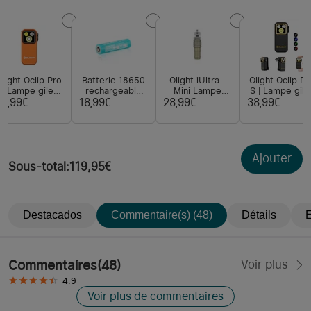
Olight Oclip Pro
Batterie 18650
Olight iUltra -
Olight Oclip Pr
| Lampe gilet
rechargeable
Mini Lampe
S | Lampe gile
tactique 500 lm
3500 mAh
Porte-Clés
tactique 600 l
23,99€
18,99€
28,99€
38,99€
& lumière rouge
Rechargeable
avec lumière
en OAL
RVB et UV
Ajouter
Sous-total
:
119,95€
Destacados
Commentaire(s) (48)
Détails
E
Commentaires
(
48
)
Voir plus
4.9
Voir plus de commentaires