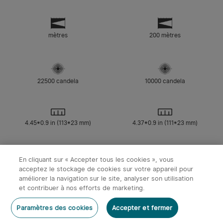
mètres
200 mètres
22500 candela
10000 candela
4.45*0.9 in (113*23 mm)
4.37*0.9 in (111*23 mm)
3500 mAh
3500 mAh
En cliquant sur « Accepter tous les cookies », vous
acceptez le stockage de cookies sur votre appareil pour
Vert olive CW(5700K~6700K)
améliorer la navigation sur le site, analyser son utilisation
x
1
119,95€
Olight Baton Ultra | Lampe Torche
et contribuer à nos efforts de marketing.
Haut de gamme Puissante 1800 lm
Max. 100 jours
Max. 100 jours
USB-C Rechargeable
Ajouter au panier
Acheter maintenant
Acheter sur Amazon
Paramètres des cookies
Accepter et fermer
119,95€