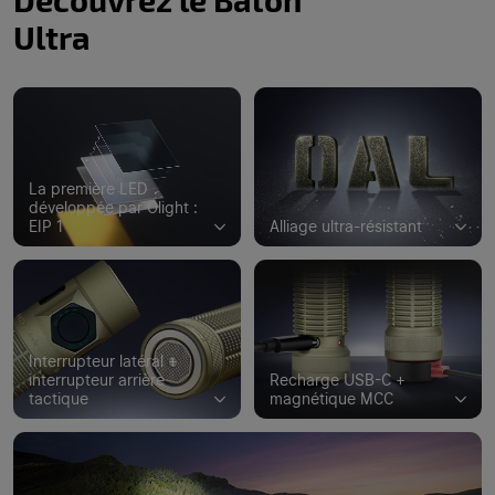
Ultra
La première LED
développée par Olight :
EIP 1
Alliage ultra-résistant
Interrupteur latéral +
interrupteur arrière
Recharge USB-C +
tactique
magnétique MCC