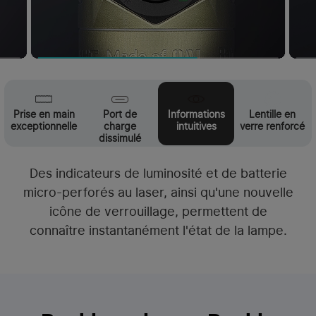
Prise en main
Port de
Informations
Lentille en
exceptionnelle
charge
intuitives
verre renforcé
dissimulé
Un verre trempé haute résistance assure une
protection fiable et une excellente résistance
aux rayures.
Double recharge. Double