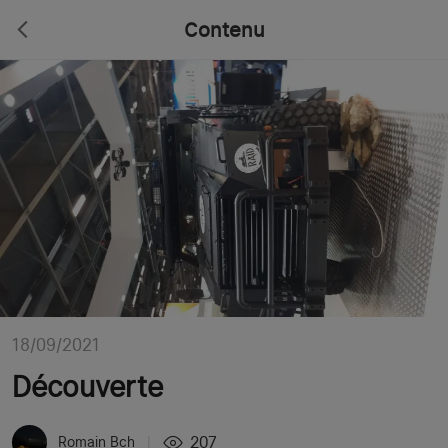
Contenu
18/09/2021
Découverte
207
Romain Bch
|